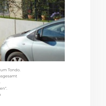
rum Tondo.
insgesamt
n
en“.
n