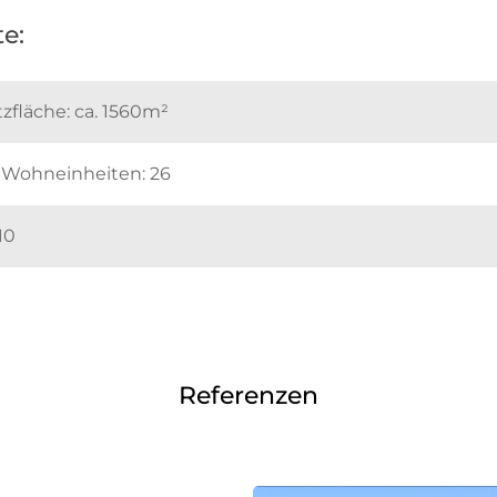
e:
fläche: ca. 1560m²
 Wohneinheiten: 26
10
Referenzen