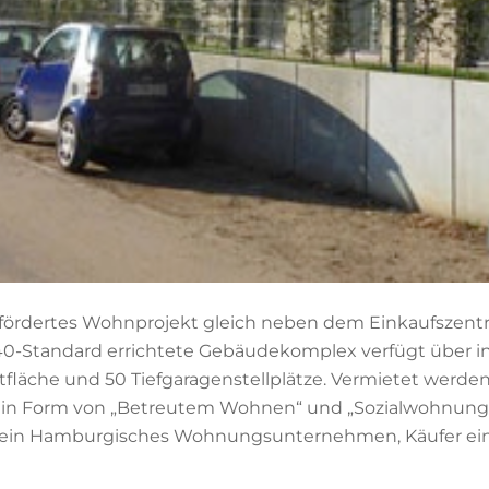
efördertes Wohnprojekt gleich neben dem Einkaufszent
0-Standard errichtete Gebäudekomplex verfügt über 
tfläche und 50 Tiefgaragenstellplätze. Vermietet werde
n Form von „Betreutem Wohnen“ und „Sozialwohnung
st ein Hamburgisches Wohnungsunternehmen, Käufer ei